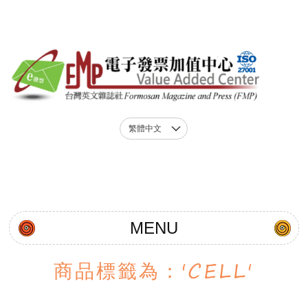
繁體中文
MENU
商
品
標
籤
為
：
'
C
E
L
L
'